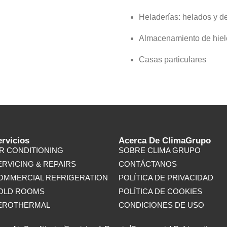
Heladerías: helados y d
Almacenamiento de hiel
Casas particulares
ervicios
Acerca De ClimaGrupo
IR CONDITIONING
SOBRE CLIMA GRUPO
ERVICING & REPAIRS
CONTÁCTANOS
OMMERCIAL REFRIGERATION
POLÍTICA DE PRIVACIDAD
OLD ROOMS
POLÍTICA DE COOKIES
EROTHERMAL
CONDICIONES DE USO