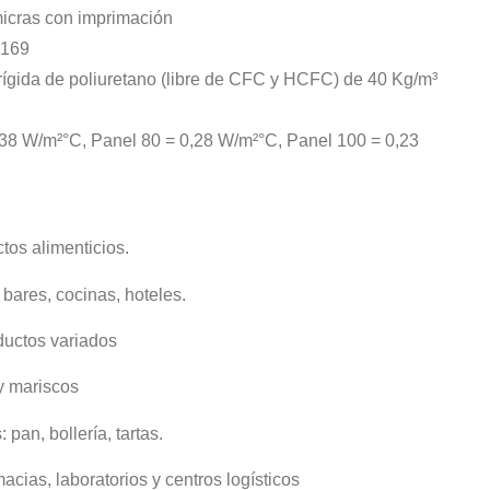
micras con imprimación
0169
ígida de poliuretano (libre de CFC y HCFC) de 40 Kg/m³
,38 W/m²°C, Panel 80 = 0,28 W/m²°C, Panel 100 = 0,23
os alimenticios.
 bares, cocinas, hoteles.
ductos variados
y mariscos
 pan, bollería, tartas.
acias, laboratorios y centros logísticos