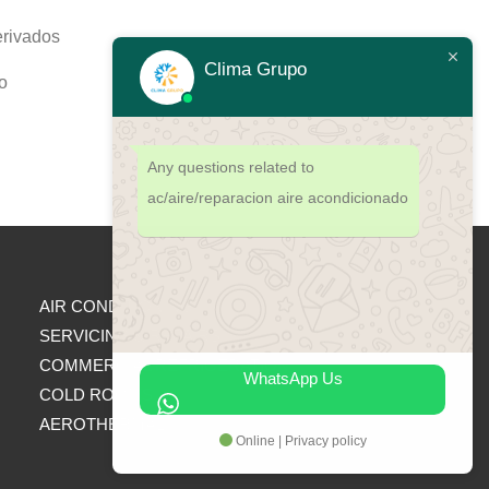
erivados
Clima Grupo
o
Any questions related to
ac/aire/reparacion aire acondicionado
AIR CONDITIONING
SERVICING & REPAIRS
COMMERCIAL REFRIGERATION
WhatsApp Us
COLD ROOMS
AEROTHERMAL
Online | Privacy policy