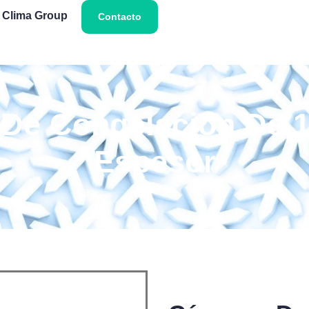
 Clima Group
Contacto
De Congelación De
Espesor