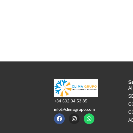
S
A
S
+34 602 04 53 85
C
info@climagrupo.com
C
A